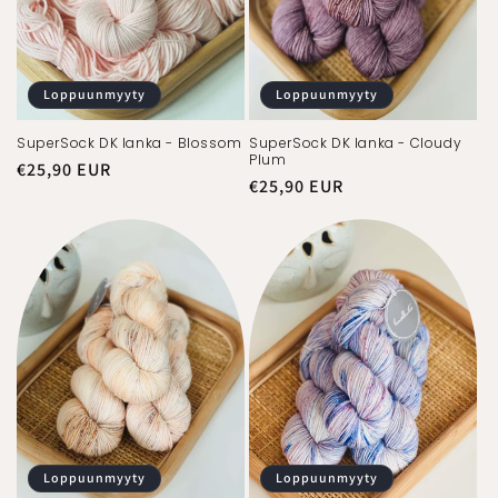
Loppuunmyyty
Loppuunmyyty
SuperSock DK lanka - Blossom
SuperSock DK lanka - Cloudy
Plum
Normaalihinta
€25,90 EUR
Normaalihinta
€25,90 EUR
Loppuunmyyty
Loppuunmyyty