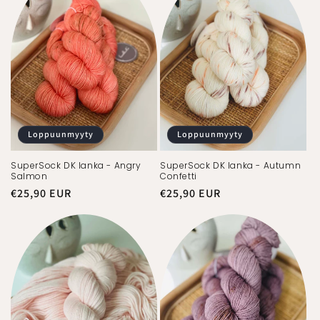
Loppuunmyyty
Loppuunmyyty
SuperSock DK lanka - Angry
SuperSock DK lanka - Autumn
Salmon
Confetti
Normaalihinta
€25,90 EUR
Normaalihinta
€25,90 EUR