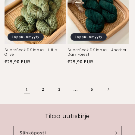
Loppuunmyyty
Loppuunmyyty
SuperSock DK lanka - Little
SuperSock DK lanka - Another
Olive
Dark Forest
Normaalihinta
€25,90 EUR
Normaalihinta
€25,90 EUR
1
2
3
…
5
Tilaa uutiskirje
Sähköposti