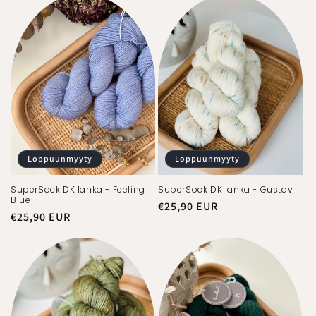
Loppuunmyyty
Loppuunmyyty
SuperSock DK lanka - Feeling
SuperSock DK lanka - Gustav
Blue
Normaalihinta
€25,90 EUR
Normaalihinta
€25,90 EUR