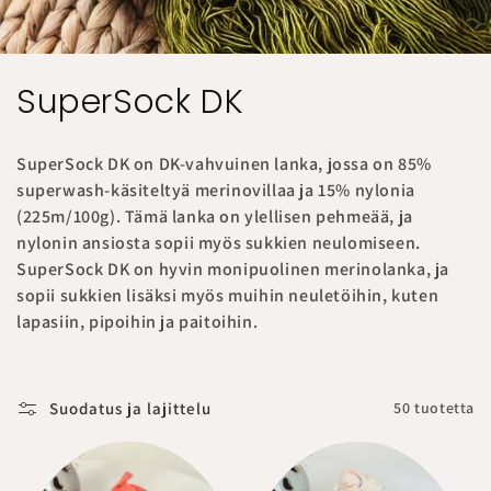
K
SuperSock DK
o
SuperSock DK on DK-vahvuinen lanka, jossa on 85%
k
superwash-käsiteltyä merinovillaa ja 15% nylonia
(225m/100g). Tämä lanka on ylellisen pehmeää, ja
o
nylonin ansiosta sopii myös sukkien neulomiseen.
e
SuperSock DK on hyvin monipuolinen merinolanka, ja
sopii sukkien lisäksi myös muihin neuletöihin, kuten
l
lapasiin, pipoihin ja paitoihin.
m
a
Suodatus ja lajittelu
50 tuotetta
: