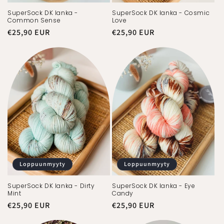
SuperSock DK lanka -
SuperSock DK lanka - Cosmic
Common Sense
Love
Normaalihinta
€25,90 EUR
Normaalihinta
€25,90 EUR
Loppuunmyyty
Loppuunmyyty
SuperSock DK lanka - Dirty
SuperSock DK lanka - Eye
Mint
Candy
Normaalihinta
€25,90 EUR
Normaalihinta
€25,90 EUR